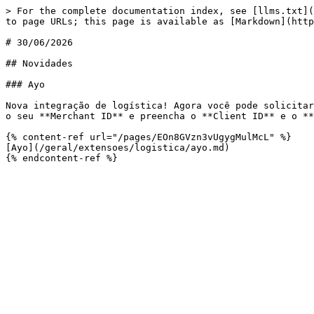
> For the complete documentation index, see [llms.txt](
to page URLs; this page is available as [Markdown](http
# 30/06/2026

## Novidades

### Ayo

Nova integração de logística! Agora você pode solicitar
o seu **Merchant ID** e preencha o **Client ID** e o **
{% content-ref url="/pages/EOn8GVzn3vUgygMulMcL" %}

[Ayo](/geral/extensoes/logistica/ayo.md)
