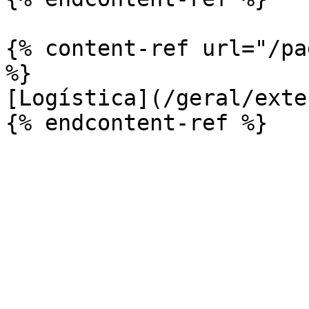
{% content-ref url="/pa
%}

[Logística](/geral/exte