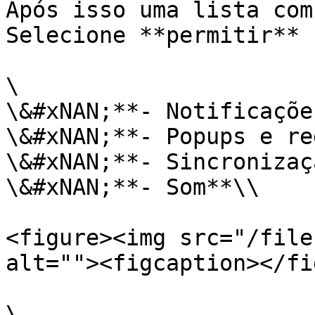
Após isso uma lista com
Selecione **permitir** 
\

\&#xNAN;**- Notificações
\&#xNAN;**- Popups e re
\&#xNAN;**- Sincronizaç
\&#xNAN;**- Som**\\

<figure><img src="/file
alt=""><figcaption></fi
\
