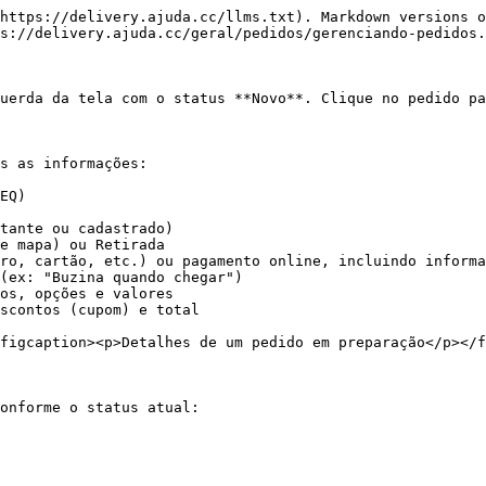
https://delivery.ajuda.cc/llms.txt). Markdown versions o
s://delivery.ajuda.cc/geral/pedidos/gerenciando-pedidos.
uerda da tela com o status **Novo**. Clique no pedido pa
s as informações:

EQ)

tante ou cadastrado)

e mapa) ou Retirada

ro, cartão, etc.) ou pagamento online, incluindo informa
(ex: "Buzina quando chegar")

os, opções e valores

scontos (cupom) e total

figcaption><p>Detalhes de um pedido em preparação</p></f
onforme o status atual:
