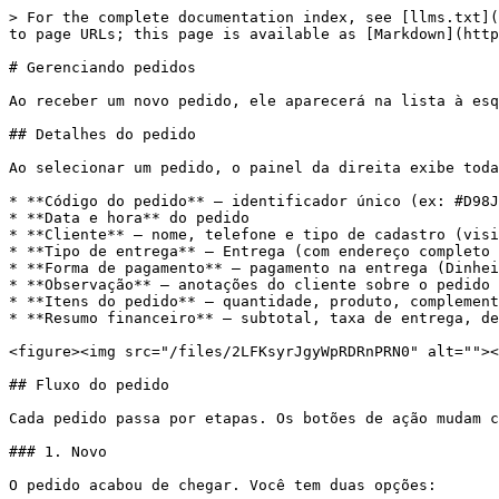
> For the complete documentation index, see [llms.txt](
to page URLs; this page is available as [Markdown](http
# Gerenciando pedidos

Ao receber um novo pedido, ele aparecerá na lista à esq
## Detalhes do pedido

Ao selecionar um pedido, o painel da direita exibe toda
* **Código do pedido** — identificador único (ex: #D98J
* **Data e hora** do pedido

* **Cliente** — nome, telefone e tipo de cadastro (visi
* **Tipo de entrega** — Entrega (com endereço completo 
* **Forma de pagamento** — pagamento na entrega (Dinhei
* **Observação** — anotações do cliente sobre o pedido 
* **Itens do pedido** — quantidade, produto, complement
* **Resumo financeiro** — subtotal, taxa de entrega, de
<figure><img src="/files/2LFKsyrJgyWpRDRnPRN0" alt=""><
## Fluxo do pedido

Cada pedido passa por etapas. Os botões de ação mudam c
### 1. Novo

O pedido acabou de chegar. Você tem duas opções:
