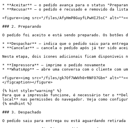
* **Aceitar** — o pedido avança para o status "Preparan
* **Recusar** — o pedido é recusado e removido da lista

<figure><img src="/files/AfyHmP8GuyfLPwHIJ5sC" alt=""><
### 2. Preparando

O pedido foi aceito e está sendo preparado. Os botões d
* **Despachar** — indica que o pedido saiu para entrega
* **Cancelar** — cancela o pedido após já ter sido acei
Nesta etapa, dois ícones adicionais ficam disponíveis n
* **Impressora** — imprime o pedido novamente

* **WhatsApp** — abre uma conversa com o cliente com um
<figure><img src="/files/gk7Of7WWVh0rRNFO7Gbn" alt=""><
</figcaption></figure>

{% hint style="warning" %}

Para que a impressão funcione, é necessário ter o **Del
local** nas permissões do navegador. Veja como configur
{% endhint %}

### 3. Despachado

O pedido saiu para entrega ou está aguardando retirada 