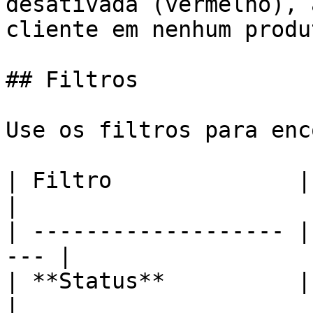
desativada (vermelho), 
cliente em nenhum produt
## Filtros

Use os filtros para enc
| Filtro              | O que filt
|

| ------------------- |
--- |

| **Status**          | Ativa
|
