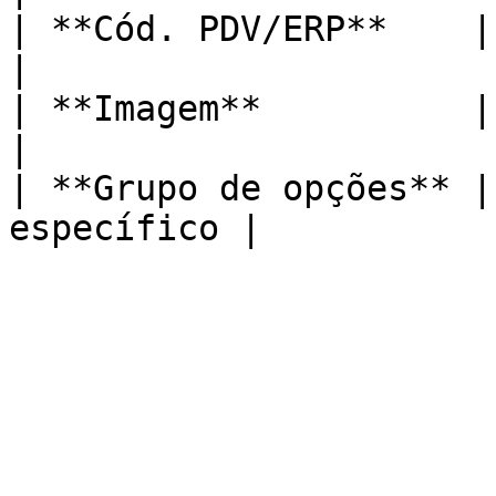
| **Cód. PDV/ERP**    | Com ou
|

| **Imagem**          | Com ou
|

| **Grupo de opções** |