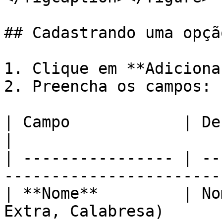
## Cadastrando uma opção
1. Clique em **Adiciona
2. Preencha os campos:

| Campo            | Descrição                             
|

| ---------------- | --
-----------------------
| **Nome**         | No
Extra, Calabresa)      