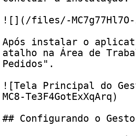
![](/files/-MC7g77Hl7O-
Após instalar o aplicat
atalho na Área de Traba
Pedidos".

![Tela Principal do Ges
MC8-Te3F4GotExXqArq)

## Configurando o Gesto